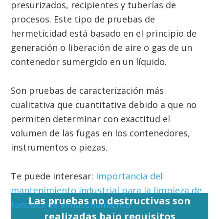
presurizados, recipientes y tuberías de
procesos. Este tipo de pruebas de
hermeticidad está basado en el principio de
generación o liberación de aire o gas de un
contenedor sumergido en un líquido.
Son pruebas de caracterización más
cualitativa que cuantitativa debido a que no
permiten determinar con exactitud el
volumen de las fugas en los contenedores,
instrumentos o piezas.
Te puede interesar:
Importancia del
mantenimiento industrial para la limpieza de
Las pruebas no destructivas son
tanques de almacenamiento
realizadas bajo requisitos