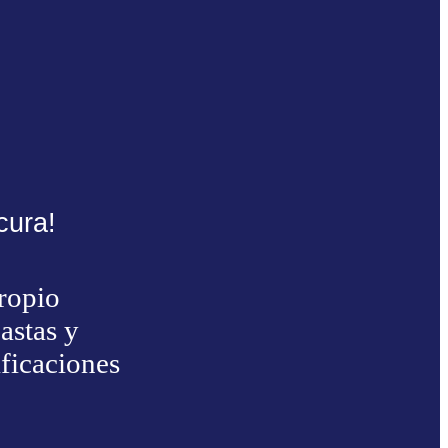
cura!
ropio
astas y
ficaciones